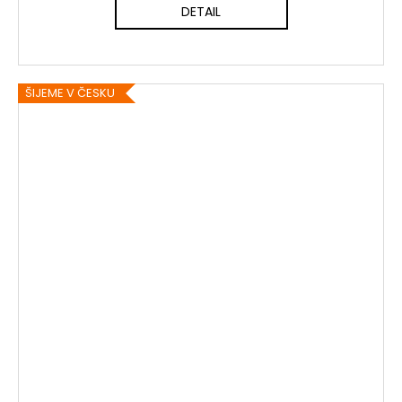
DETAIL
ŠIJEME V ČESKU