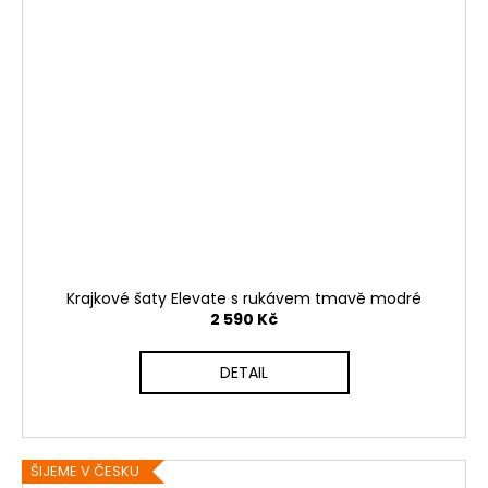
Krajkové šaty Elevate s rukávem tmavě modré
2 590 Kč
DETAIL
ŠIJEME V ČESKU