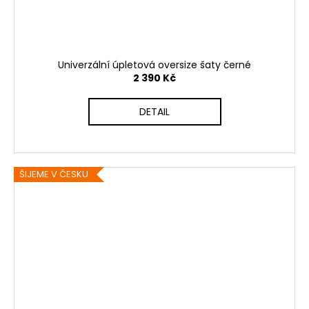
Univerzální úpletová oversize šaty černé
2 390 Kč
DETAIL
ŠIJEME V ČESKU