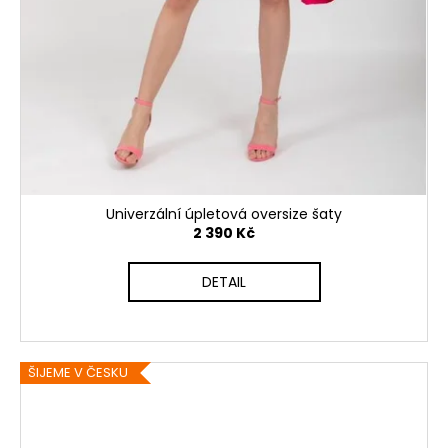
Univerzální úpletová oversize šaty
2 390 Kč
DETAIL
ŠIJEME V ČESKU