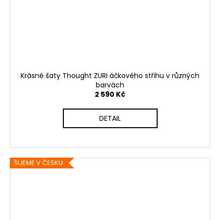
Krásné šaty Thought ZURI áčkového střihu v různých
barvách
2 590 Kč
DETAIL
ŠIJEME V ČESKU