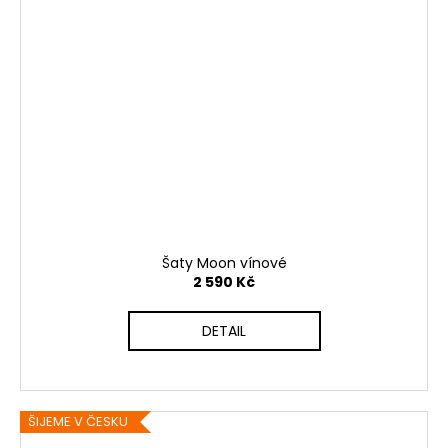
Šaty Moon vínové
2 590 Kč
DETAIL
ŠIJEME V ČESKU