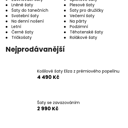
Lněné šaty
Plesové šaty
a
Šaty do tanečních
Šaty pro družičky
j
Svatební šaty
Večerní šaty
í
Na denní nošení
Na párty
Letní
Podzimní
t
Černé šaty
Těhotenské šaty
?
Tričkošaty
Rolákové šaty
Nejprodávanější
HLEDAT
Košilové šaty Eliza z prémiového popelínu
4 490 Kč
D
o
p
Šaty se zavazováním
2 990 Kč
o
r
u