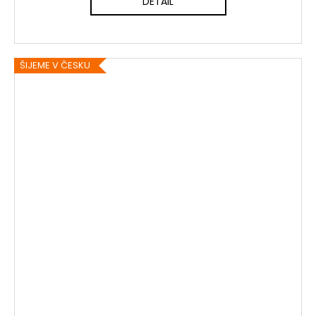
DETAIL
ŠIJEME V ČESKU