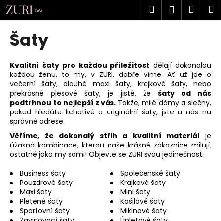
K
Přejít
Hledat
Náku
M
Přihlášen
na
o
obsah
Zpět
Zpět
košík
š
Šaty
í
C
k
o
Kvalitní šaty pro každou příležitost
dělají dokonalou
každou ženu, to my, v ZURI, dobře víme. Ať už jde o
p
večerní šaty, dlouhé maxi šaty, krajkové šaty, nebo
o
překrásné plesové šaty, je jisté, že
šaty od nás
t
podtrhnou to nejlepší z vás.
Takže, milé dámy a slečny,
pokud hledáte lichotivé a originální šaty, jste u nás na
ř
správné adrese.
e
Věříme, že dokonalý střih a kvalitní materiál
je
b
úžasná kombinace, kterou naše krásné zákaznice milují,
u
ostatně jako my sami! Objevte se ZURI svou jedinečnost.
j
Business šaty
Společenské šaty
e
Pouzdrové šaty
Krajkové šaty
Maxi šaty
Mini šaty
t
Pletené šaty
Košilové šaty
e
Sportovní šaty
Mikinové šaty
n
Zavinovací šaty
Úpletové šaty