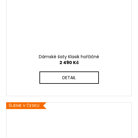
Dámské šaty Klasik hořčičné
2 490 Kč
DETAIL
ŠIJEME V ČESKU