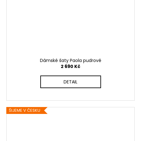
Dámské šaty Paola pudrové
2 690 Kč
DETAIL
ŠIJEME V ČESKU