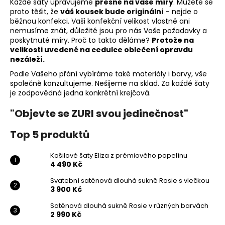
Každé šaty upravujeme
přesně na vaše míry
. Můžete se
proto těšit, že
váš kousek bude originální
- nejde o
běžnou konfekci. Vaši konfekční velikost vlastně ani
nemusíme znát, důležité jsou pro nás Vaše požadavky a
poskytnuté míry. Proč to takto děláme?
Protože na
velikosti uvedené na cedulce oblečení opravdu
nezáleží.
Podle Vašeho přání vybíráme také materiály i barvy, vše
společně konzultujeme. Nešijeme na sklad. Za každé šaty
je zodpovědná jedna konkrétní krejčová.
"Objevte se ZURI svou jedinečnost"
Top 5 produktů
Košilové šaty Eliza z prémiového popelínu
4 490 Kč
Svatební saténová dlouhá sukně Rosie s vlečkou
3 900 Kč
Saténová dlouhá sukně Rosie v různých barvách
2 990 Kč