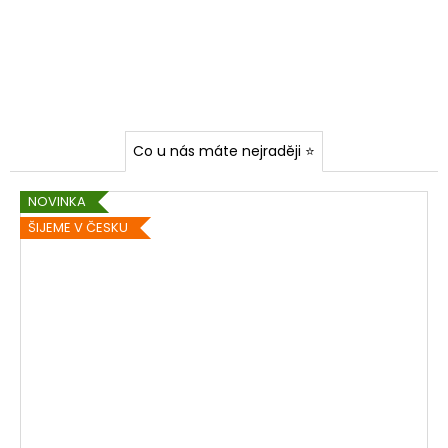
í
z
v
á
s
Co u nás máte nejraději ⭐
NOVINKA
ŠIJEME V ČESKU