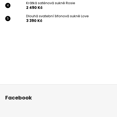
Krátká saténová sukně Rosie
2 490 Kč
Dlouhá svatební šifonová sukně Love
3 390 Kč
Z
á
Facebook
p
a
t