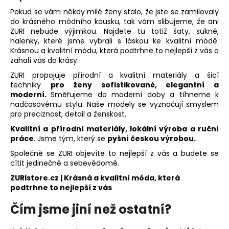
Pokud se vám někdy milé ženy stalo, že jste se zamilovaly
do krásného módního kousku, tak vám slibujeme, že ani
ZURI nebude výjimkou. Najdete tu totiž
šaty
,
sukně
,
halenky
, které jsme vybrali s láskou ke kvalitní módě.
Krásnou a kvalitní módu, která podtrhne to nejlepší z vás a
zahalí vás do krásy.
ZURI propojuje přírodní a kvalitní materiály a šicí
techniky
pro ženy sofistikované, elegantní a
moderní.
Směřujeme do moderní doby a tíhneme k
nadčasovému stylu. Naše modely se vyznačují smyslem
pro preciznost, detail a ženskost.
Kvalitní a přírodní materiály, lokální výroba a ruční
práce
. Jsme tým, který se
pyšní českou výrobou.
Společně se ZURI objevíte to nejlepší z vás a budete se
cítit jedinečně a sebevědomě.
ZURIstore.cz | Krásná a kvalitní móda, která
podtrhne to nejlepší z vás
Čím jsme jiní než ostatní?