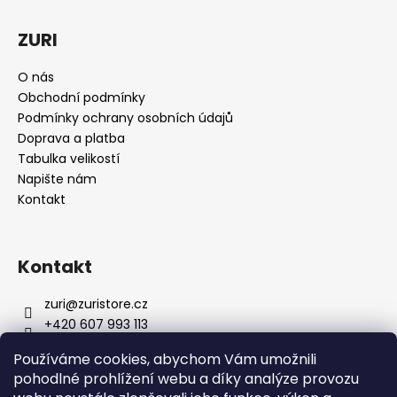
í
ZURI
O nás
Obchodní podmínky
Podmínky ochrany osobních údajů
Doprava a platba
Tabulka velikostí
Napište nám
Kontakt
Kontakt
zuri
@
zuristore.cz
+420 607 993 113
Facebook stránka
Používáme cookies, abychom Vám umožnili
zuristorecz/
pohodlné prohlížení webu a díky analýze provozu