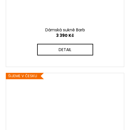
Dámská sukně Barb
3 390 Kč
DETAIL
ŠIJEME V ČESKU