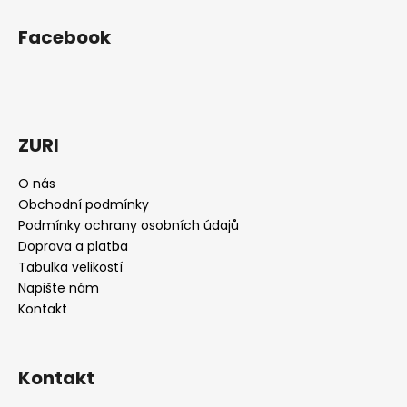
Z
l
á
á
Facebook
d
p
a
a
c
t
í
í
p
r
ZURI
v
k
O nás
y
Obchodní podmínky
v
Podmínky ochrany osobních údajů
ý
Doprava a platba
p
Tabulka velikostí
i
Napište nám
s
Kontakt
u
Kontakt