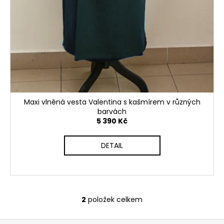
Maxi vlněná vesta Valentina s kašmírem v různých
barvách
5 390 Kč
DETAIL
2
položek celkem
O
v