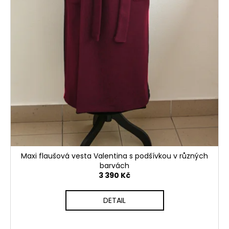
č
u
j
e
m
e
KRÁTKÁ
SATÉNOVÁ
SUKNĚ
ROSIE
2
490
Kč
Maxi flaušová vesta Valentina s podšívkou v různých
barvách
3 390 Kč
DETAIL