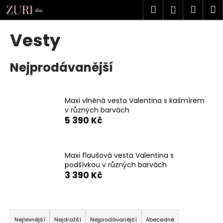
K
Přejít
Hledat
Náku
M
Přihlášen
na
o
obsah
Zpět
Zpět
košík
š
Vesty
í
C
k
Nejprodávanější
o
p
o
Maxi vlněná vesta Valentina s kašmírem
t
v různých barvách
ř
5 390 Kč
e
b
u
Maxi flaušová vesta Valentina s
podšívkou v různých barvách
j
3 390 Kč
e
t
Ř
e
a
n
Nejlevnější
Nejdražší
Nejprodávanější
Abecedně