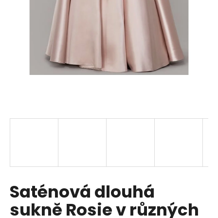
a
j
í
t
?
HLEDAT
D
o
p
Saténová dlouhá
o
r
sukně Rosie v různých
u