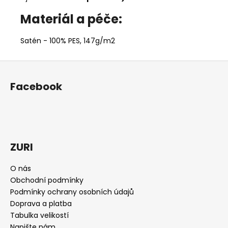
Materiál a péče:
Satén - 100% PES, 147g/m2
Z
á
Facebook
p
a
t
í
ZURI
O nás
Obchodní podmínky
Podmínky ochrany osobních údajů
Doprava a platba
Tabulka velikostí
Napište nám