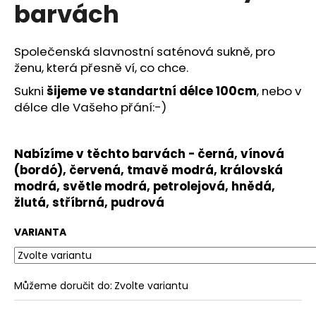
č
barvách
u
j
e
Společenská slavnostní saténová sukně, pro
m
ženu, která přesně ví, co chce.
e
Sukni
šijeme ve standartní délce 100cm
, nebo v
délce dle Vašeho přání:-)
DLOUHÁ
SVATEBNÍ
ŠIFONOVÁ
Nabízíme v těchto barvách -
černá, vínová
SUKNĚ
LOVE
(bordó), červená, tmavě modrá, královská
modrá, světle modrá, petrolejová, hnědá,
3
390
žlutá, stříbrná, pudrová
Kč
VARIANTA
Můžeme doručit do:
Zvolte variantu