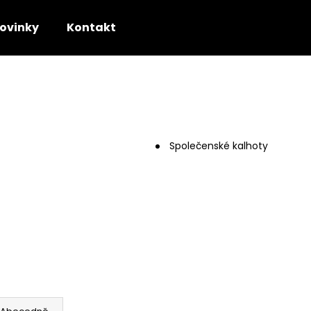
ovinky
Kontakt
Co potřebujete najít?
HLEDAT
Společenské kalhoty
Doporučujeme
SVATEBNÍ SATÉNOVÁ DLOUHÁ SUKNĚ
SATÉNOVÁ DLOU