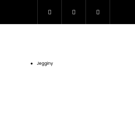
Hledat
Přihlášení
Nákupní
košík
Jegginy
HÁ SUKNĚ ROSIE V