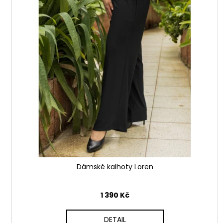
ů
Dámské kalhoty Loren
1 390 Kč
DETAIL