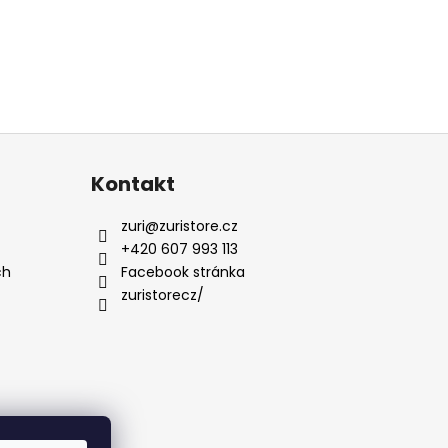
Kontakt
zuri
@
zuristore.cz
+420 607 993 113
ch
Facebook stránka
zuristorecz/