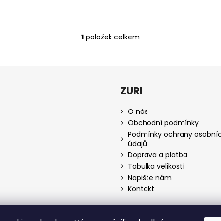
1
položek celkem
O
v
l
á
d
ZURI
a
c
O nás
í
Obchodní podmínky
p
Podmínky ochrany osobní
r
údajů
v
Doprava a platba
k
Tabulka velikostí
y
Napište nám
v
Kontakt
ý
p
i