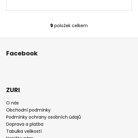
9
položek celkem
O
v
Z
l
á
á
Facebook
d
p
a
a
c
t
í
í
p
r
ZURI
v
k
O nás
y
Obchodní podmínky
v
Podmínky ochrany osobních údajů
ý
Doprava a platba
p
Tabulka velikostí
i