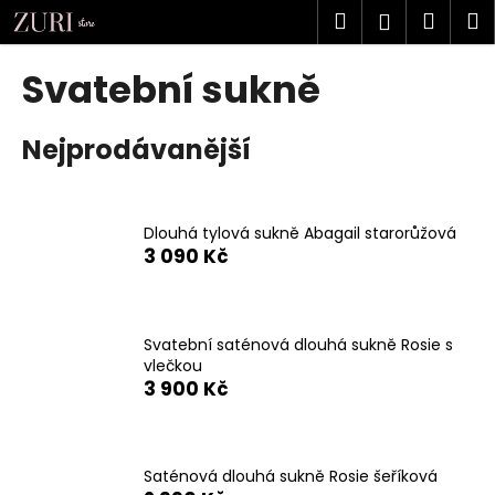
K
Přejít
Hledat
Náku
M
Přihlášen
na
o
obsah
Zpět
Zpět
košík
š
Svatební sukně
í
C
k
Nejprodávanější
o
p
o
t
Dlouhá tylová sukně Abagail starorůžová
3 090 Kč
ř
e
b
u
Svatební saténová dlouhá sukně Rosie s
vlečkou
j
3 900 Kč
e
t
e
Saténová dlouhá sukně Rosie šeříková
n