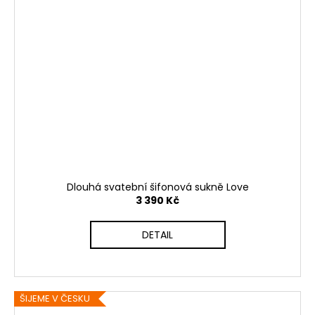
Dlouhá svatební šifonová sukně Love
3 390 Kč
DETAIL
ŠIJEME V ČESKU