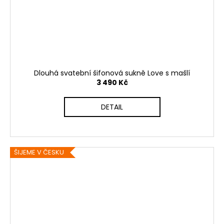
Dlouhá svatební šifonová sukně Love s mašlí
3 490 Kč
DETAIL
ŠIJEME V ČESKU