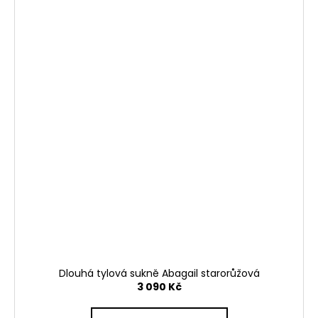
Dlouhá tylová sukně Abagail starorůžová
3 090 Kč