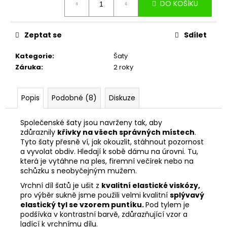
DO KOŠÍKU
cena:
Zeptat se
Sdílet
Kategorie
:
Šaty
Záruka
:
2 roky
Popis
Podobné (8)
Diskuze
Společenské šaty jsou navrženy tak, aby
zdůraznily
křivky na všech správných místech
.
Tyto šaty přesně ví, jak okouzlit, stáhnout pozornost
a vyvolat obdiv. Hledají k sobě dámu na úrovni. Tu,
která je vytáhne na ples, firemní večírek nebo na
schůzku s neobyčejným mužem.
Vrchní díl šatů je ušit z
kvalitní elastické viskózy,
pro výběr sukně jsme použili velmi kvalitní
splývavý
elastický tyl se vzorem puntíku.
Pod tylem je
podšívka v kontrastní barvě, zdůrazňující vzor a
ladící k vrchnímu dílu.