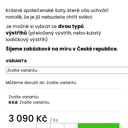
č
u
Krásné společenské šaty, které vás uchvátí
j
natolik, že je již nebudete chtít svléci.
e
m
Je možné si vybrat ze
dvou typů
e
výstřihů
(přeložený výstřih, nebo kulatý
lodičkový výstřih)
Šijeme zakázkově na míru v České republice.
KRÁTKÁ
SATÉNOVÁ
SUKNĚ
VARIANTA
ROSIE
2
490
Kč
Můžeme doručit do:
Zvolte variantu
Zvolte variantu
Kód:
Zvolte variantu
3 090 Kč
/ ks
Měrná