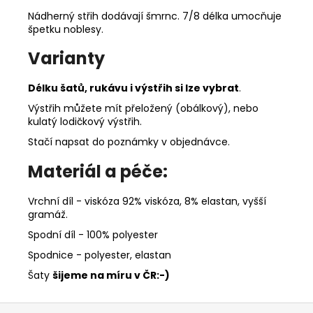
Nádherný střih dodávají šmrnc. 7/8 délka umocňuje
špetku noblesy.
Varianty
Délku šatů, rukávu i výstřih si lze vybrat
.
Výstřih můžete mít přeložený (obálkový), nebo
kulatý lodičkový výstřih.
Stačí napsat do poznámky v objednávce.
Materiál a péče:
Vrchní díl - viskóza 92% viskóza, 8% elastan, vyšší
gramáž.
Spodní díl - 100% polyester
Spodnice - polyester, elastan
Šaty
šijeme na míru v ČR:-)
Z