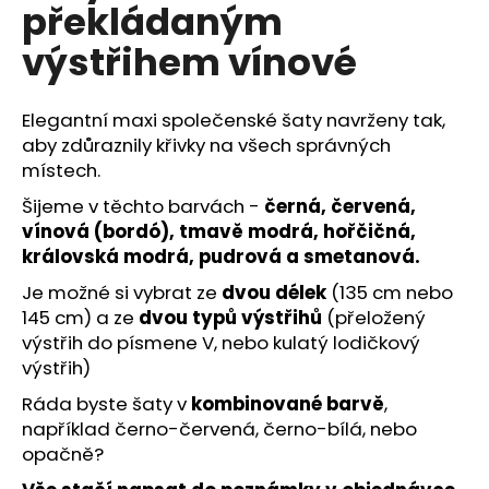
č
překládaným
u
výstřihem vínové
j
e
m
Elegantní maxi společenské šaty navrženy tak,
e
aby zdůraznily křivky na všech správných
místech.
DLOUHÁ
Šijeme v těchto barvách -
černá, červená,
SVATEBNÍ
ŠIFONOVÁ
vínová (bordó), tmavě modrá, hořčičná,
SUKNĚ
královská modrá, pudrová a smetanová.
LOVE
3
Je možné si vybrat ze
dvou délek
(135 cm nebo
390
145 cm) a ze
dvou typů výstřihů
(přeložený
Kč
výstřih do písmene V, nebo kulatý lodičkový
výstřih)
Ráda byste šaty v
kombinované barvě
,
například černo-červená, černo-bílá, nebo
opačně?