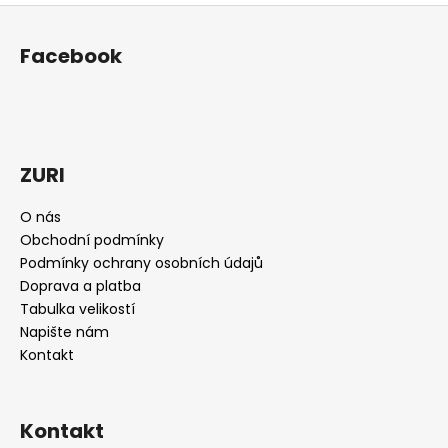
Z
á
Facebook
p
a
t
í
ZURI
O nás
Obchodní podmínky
Podmínky ochrany osobních údajů
Doprava a platba
Tabulka velikostí
Napište nám
Kontakt
Kontakt