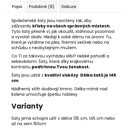
Popis
Podobné (8)
Diskuze
Společenské šaty jsou navrženy tak, aby
zdůraznily
křivky na všech správných místech
.
Tyto šaty přesně ví, jak okouzlit, stáhnout pozornost
a vyvolat obdiv. Hledají k sobě dámu na úrovni. Tu,
která je vytáhne na ples, firemní večírek nebo na
schůzku s neobyčejným mužem.
Co Ti za takovou vycházku slíbí?
Hebké pohodlí a
sebevědomí.
Šaty, které díky krajkovému
kontrastu
podtrhnou Tvou ženskost.
Šaty jsou ušité z
kvalitní viskózy
.
Délka šatů je 145
cm
.
Nádherný střih dodávají šmrnc. Délka mírně nad
kolena umocňuje špetku noblesy.
Varianty
Šaty jsme schopni ušít v délce 135 cm, 145 cm nebo
až na zem 150cm