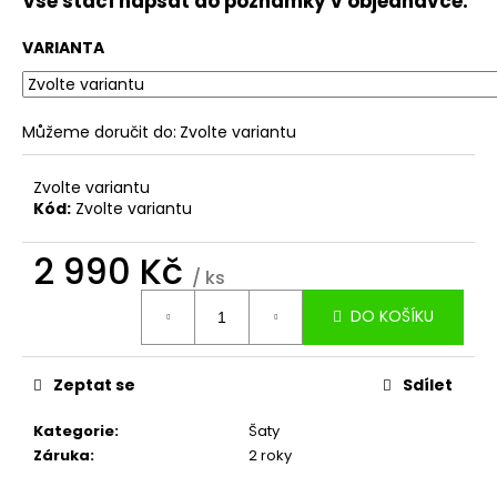
Vše stačí napsat do poznámky v objednávce.
VARIANTA
Můžeme doručit do:
Zvolte variantu
Zvolte variantu
Kód:
Zvolte variantu
2 990 Kč
/ ks
Měrná
DO KOŠÍKU
cena:
Zeptat se
Sdílet
Kategorie
:
Šaty
Záruka
:
2 roky