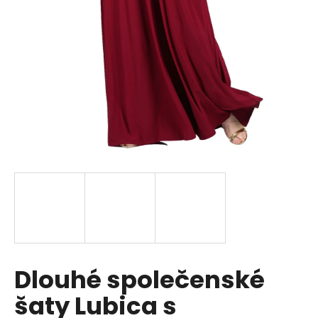
a
j
í
t
?
HLEDAT
D
o
p
Dlouhé společenské
o
r
šaty Lubica s
u