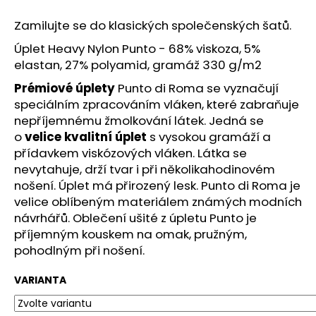
č
u
Zamilujte se do klasických společenských šatů.
j
e
Úplet Heavy Nylon Punto - 68% viskoza, 5%
m
elastan, 27% polyamid, gramáž 330 g/m2
e
Prémiové úplety
Punto di Roma se vyznačují
speciálním zpracováním vláken, které zabraňuje
nepříjemnému žmolkování látek. Jedná se
KRÁTKÁ
SATÉNOVÁ
o
velice kvalitní úplet
s vysokou gramáží a
SUKNĚ
přídavkem viskózových vláken. Látka se
ROSIE
nevytahuje, drží tvar i při několikahodinovém
2
nošení. Úplet má přirozený lesk. Punto di Roma je
490
Kč
velice oblíbeným materiálem známých modních
návrhářů. Oblečení ušité z úpletu Punto je
příjemným kouskem na omak, pružným,
pohodlným při nošení.
VARIANTA