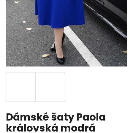
a
j
í
t
?
HLEDAT
D
o
p
Dámské šaty Paola
o
r
královská modrá
u