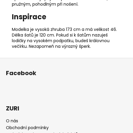
pružným, pohodlným při nošení.
Inspirace
Modelka je vysoká zhruba 173 cm a má velikost 46.
Délka šatů je 120 cm. Pokud si k šatům nazuješ
lodičky na vysokém podpatku, budeš královnou
večírku. Nezapomeň na výrazný šperk.
Z
á
Facebook
p
a
t
í
ZURI
O nás
Obchodní podmínky