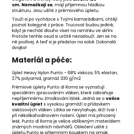
cm.
Nemačkají se
, mají příjemnou hladkou
strukturu. Jsou ušité z prémiového úpletu.
Touží si po vycházce s Tvými kamarádkami, chtějí
poznat kolegyně z práce. Trucovat budou jedině,
když je necháš dlouho viset na ramínku ve skříni.
Protože tenhle osud si určitě nezaslouží. Jen se na
ně podívej. A teď si je představ na sobě. Dokonalá
dvojka!
Materiál a péče:
Úplet Heavy Nylon Punto - 68% viskoza, 5% elastan,
27% polyamid, gramáž 330 g/m2
Prémiové úplety Punto di Roma se vyznačují
speciálním zpracováním vláken, které zabraňuje
nepříjemnému žmolkování látek. Jedná se o
velice
kvalitní úplet
s vysokou gramáží a přídavkem
viskózových vláken. Látka se nevytahuje, drží tvar i
při několikahodinovém nošení. Úplet má přirozený
lesk. Punto di Roma je velice oblíbeným materiálem
známých modních návrhářů. Oblečení ušité z
úpletu Punto je příjemným kouskem na omak,