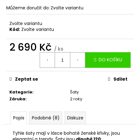
Můžeme doručit do:
Zvolte variantu
Zvolte variantu
Kód:
Zvolte variantu
2 690 Kč
/ ks
Měrná
DO KOŠÍKU
cena:
Zeptat se
Sdílet
Kategorie
:
Šaty
Záruka
:
2 roky
Popis
Podobné (8)
Diskuze
Tyhle šaty mají v lásce bohaté ženské křivky, jsou
elegantní a trendy. Šaty jsou
dlouhé 120