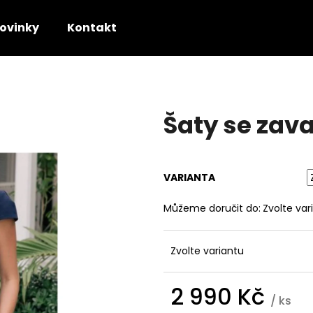
ovinky
Kontakt
Co potřebujete najít?
Šaty se zav
HLEDAT
VARIANTA
Doporučujeme
Můžeme doručit do:
Zvolte var
Zvolte variantu
2 990 Kč
/ ks
SVATEBNÍ SATÉNOVÁ DLOUHÁ SUKNĚ
SATÉNOVÁ DLOU