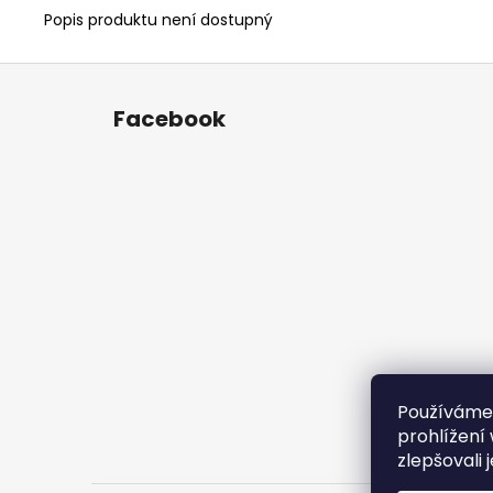
Popis produktu není dostupný
Z
á
Facebook
p
a
t
í
Používáme
prohlížení
zlepšovali 