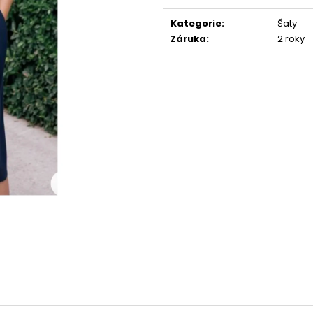
ROSIE S VLEČKOU
RŮZNÝCH BARV
Měrná
cena:
3 900 Kč
2 990 Kč
Kategorie
:
Šaty
Záruka
:
2 roky