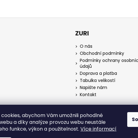
ZURI
O nás
Obchodní podmínky
Podmínky ochrany osobní
údajů
Doprava a platba
Tabulka velikostí
Napište nám
Kontakt
 cookies, abychom Vám umožnili pohodlné
S
Zurifashion.cz
 webu a díky analýze provozu webu neustále
jeho funkce, výkon a použitelnost.
Více informací