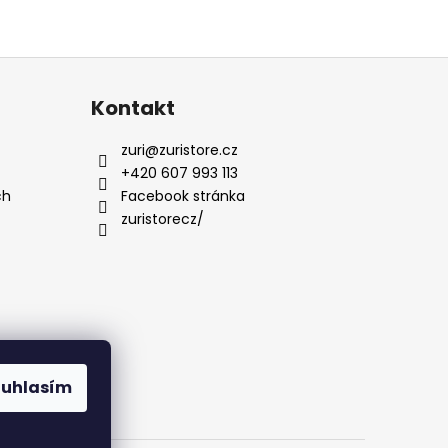
Kontakt
zuri
@
zuristore.cz
+420 607 993 113
ch
Facebook stránka
zuristorecz/
ouhlasím