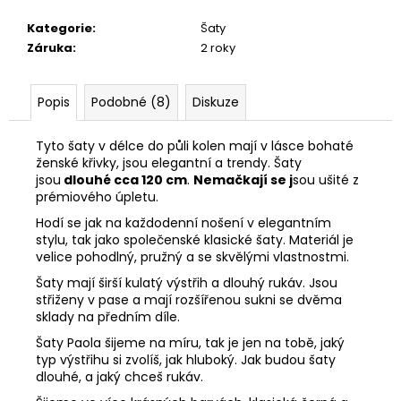
Kategorie
:
Šaty
Záruka
:
2 roky
Popis
Podobné (8)
Diskuze
Tyto šaty v délce do půli kolen mají v lásce bohaté
ženské křivky, jsou elegantní a trendy. Šaty
jsou
dlouhé cca 120 cm
.
Nemačkají se j
sou ušité z
prémiového úpletu.
Hodí se jak na každodenní nošení v elegantním
stylu, tak jako společenské klasické šaty. Materiál je
velice pohodlný, pružný a se skvělými vlastnostmi.
Šaty mají širší kulatý výstřih a dlouhý rukáv. Jsou
střiženy v pase a mají rozšířenou sukni se dvěma
sklady na předním díle.
Šaty Paola šijeme na míru, tak je jen na tobě, jaký
typ výstřihu si zvolíš, jak hluboký. Jak budou šaty
dlouhé, a jaký chceš rukáv.