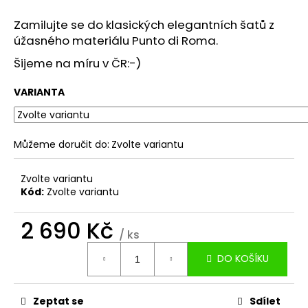
č
u
Zamilujte se do klasických elegantních šatů z
j
úžasného materiálu Punto di Roma.
e
m
Šijeme na míru v ČR:-)
e
VARIANTA
KOŠILOVÉ
ŠATY
ELIZA
Můžeme doručit do:
Zvolte variantu
Z
PRÉMIOVÉHO
POPELÍNU
Zvolte variantu
Kód:
Zvolte variantu
4
490
Kč
2 690 Kč
/ ks
Měrná
DO KOŠÍKU
cena:
Zeptat se
Sdílet