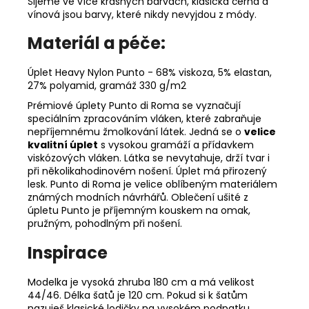
Šijeme ve více krásných barvách, klasická černá a
vínová jsou barvy, které nikdy nevyjdou z módy.
Materiál a péče:
Úplet Heavy Nylon Punto - 68% viskoza, 5% elastan,
27% polyamid, gramáž 330 g/m2
Prémiové úplety Punto di Roma se vyznačují
speciálním zpracováním vláken, které zabraňuje
nepříjemnému žmolkování látek. Jedná se o
velice
kvalitní úplet
s vysokou gramáží a přídavkem
viskózových vláken. Látka se nevytahuje, drží tvar i
při několikahodinovém nošení. Úplet má přirozený
lesk. Punto di Roma je velice oblíbeným materiálem
známých modních návrhářů. Oblečení ušité z
úpletu Punto je příjemným kouskem na omak,
pružným, pohodlným při nošení.
Inspirace
Modelka je vysoká zhruba 180 cm a má velikost
44/46. Délka šatů je 120 cm. Pokud si k šatům
nazuješ klasické lodičky na vysokém podpatku,