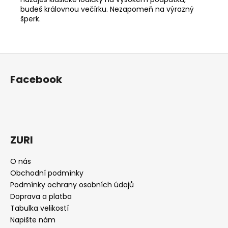
budeš královnou večírku. Nezapomeň na výrazný
šperk.
Z
á
Facebook
p
a
t
í
ZURI
O nás
Obchodní podmínky
Podmínky ochrany osobních údajů
Doprava a platba
Tabulka velikostí
Napište nám