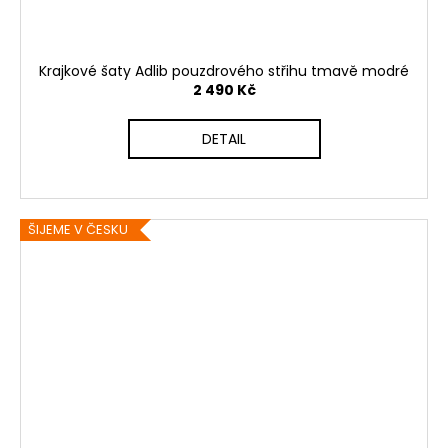
Krajkové šaty Adlib pouzdrového střihu tmavě modré
2 490 Kč
DETAIL
ŠIJEME V ČESKU