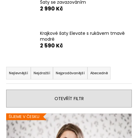
Šaty se zavazováním
a
2 990 Kč
j
í
t
Krajkové šaty Elevate s rukávem tmavě
?
modré
2 590 Kč
Ř
HLEDAT
a
Nejlevnější
Nejdražší
Nejprodávanější
Abecedně
z
e
n
D
OTEVŘÍT FILTR
o
í
p
p
V
ŠIJEME V ČESKU
o
r
ý
r
o
u
p