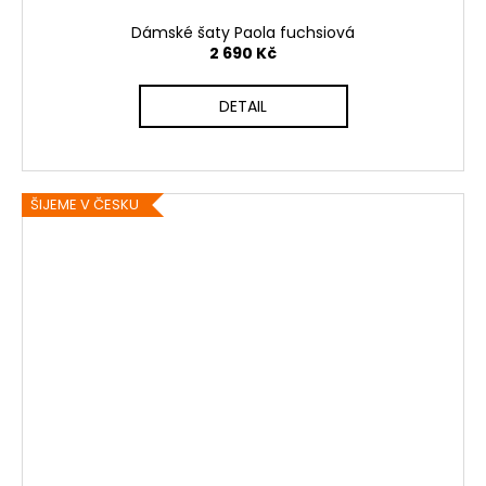
Dámské šaty Paola fuchsiová
2 690 Kč
DETAIL
ŠIJEME V ČESKU