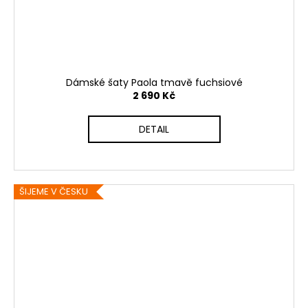
Dámské šaty Paola tmavě fuchsiové
2 690 Kč
DETAIL
ŠIJEME V ČESKU