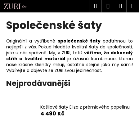
K
Přejít
Hledat
Náku
M
Přihlášen
na
o
obsah
Zpět
Zpět
košík
š
Společenské šaty
í
C
k
o
Originální a vytříbené
společenské šaty
podtrhnou to
nejlepší z vás. Pokud hledáte kvalitní šaty do společnosti,
p
jste u nás správně. My, v ZURI, totiž
věříme, že dokonalý
o
střih a kvalitní materiál
je úžasná kombinace, kterou
t
naše krásné klientky milují, ostatně stejně jako my sami!
Vybírejte a objevte se ZURI svou jedinečnost.
ř
e
Nejprodávanější
b
u
j
Košilové šaty Eliza z prémiového popelínu
e
4 490 Kč
t
e
n