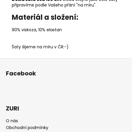
připravíme podle Vašeho přání "na míru".
Materiál a složení:
90% viskoza, 10% elastan
Šaty šijeme na míru v ČR:-)
Z
á
Facebook
p
a
t
í
ZURI
O nás
Obchodní podmínky