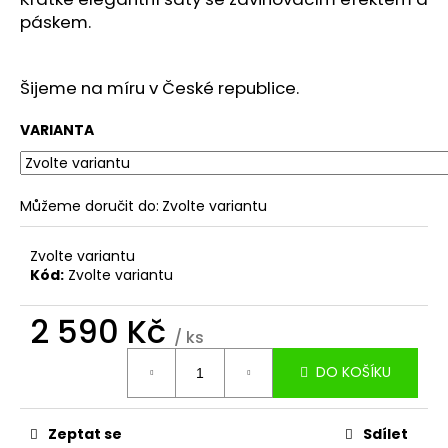
č
páskem.
u
j
e
Šijeme na míru v České republice.
m
e
VARIANTA
SVATEBNÍ
SATÉNOVÁ
DLOUHÁ
Můžeme doručit do:
Zvolte variantu
SUKNĚ
ROSIE
S
Zvolte variantu
VLEČKOU
Kód:
Zvolte variantu
3
900
2 590 Kč
Kč
/ ks
Měrná
DO KOŠÍKU
cena:
Zeptat se
Sdílet