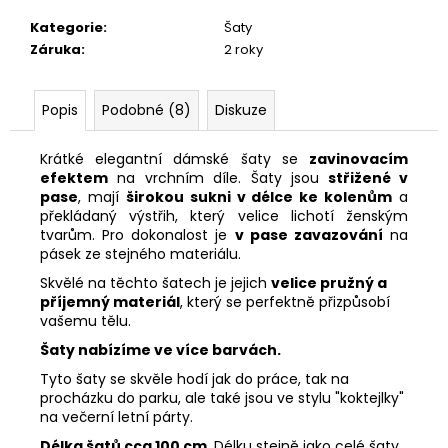
Kategorie
:
Šaty
Záruka
:
2 roky
Popis
Podobné (8)
Diskuze
Krátké elegantní dámské šaty se
zavinovacím
efektem
na vrchním díle. Šaty jsou
střižené v
pase
, mají
širokou sukni v délce ke kolenům
a
překládaný výstřih, který velice lichotí ženským
tvarům. Pro dokonalost je
v pase zavazování
na
pásek ze stejného materiálu.
Skvělé na těchto šatech je jejich
velice pružný a
příjemný materiál
, který se perfektně přizpůsobí
vašemu tělu.
Šaty nabízíme ve více barvách.
Tyto šaty se skvěle hodí jak do práce, tak na
procházku do parku, ale také jsou ve stylu "koktejlky"
na večerní letní párty.
Délka šatů cca 100 cm
. Délku stejně jako celé šaty