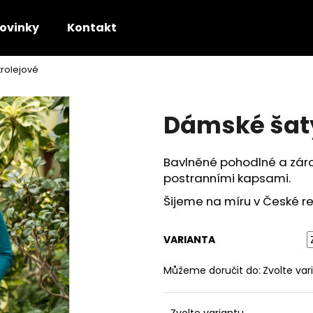
ovinky
Kontakt
rolejové
Co potřebujete najít?
Dámské šaty
HLEDAT
Bavlněné pohodlné a záro
postranními kapsami.
Doporučujeme
Šijeme na míru v České re
VARIANTA
Můžeme doručit do:
Zvolte var
SVATEBNÍ SATÉNOVÁ DLOUHÁ SUKNĚ
SATÉNOVÁ DLOU
Zvolte variantu