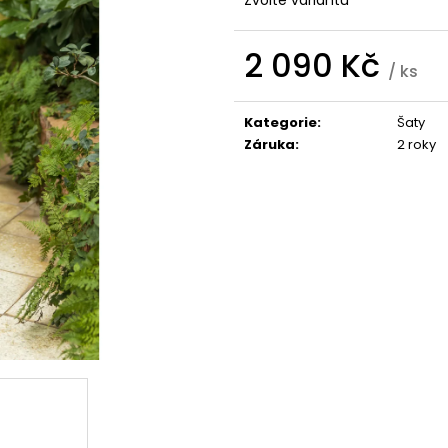
ROSIE S VLEČKOU
RŮZNÝCH BARV
3 900 Kč
2 990 Kč
2 090 Kč
/ ks
Měrná
cena:
Kategorie
:
Šaty
Záruka
:
2 roky