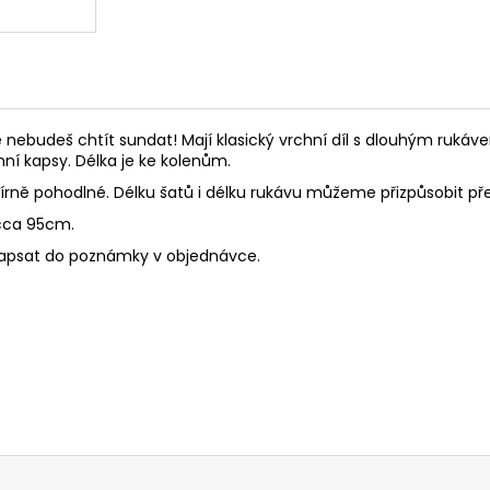
 nebudeš chtít sundat! Mají klasický vrchní díl s dlouhým rukáve
nní kapsy. Délka je ke kolenům.
mírně pohodlné. Délku šatů i délku rukávu můžeme přizpůsobit p
cca 95cm.
 napsat do poznámky v objednávce.