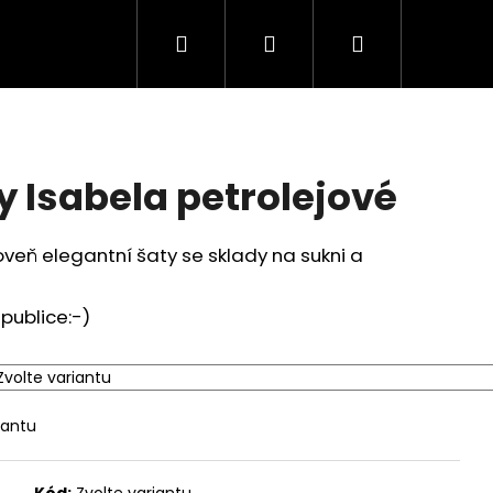
Hledat
Přihlášení
Nákupní
košík
 Isabela petrolejové
veň elegantní šaty se sklady na sukni a
publice:-)
iantu
HÁ SUKNĚ ROSIE V
Kód:
Zvolte variantu