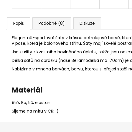
Popis
Podobné (8)
Diskuze
Elegantně-sportovní šaty v krásné petrolejové barvě, které
v pase, která je balonového střihu. Šaty mají skvělé postra
Jsou ušity z kvalitního bavlněného úpletu, takže jsou nes
Délka šatů na obrázku (naše Bellamodelka má 170cm) je 
Nabízíme v mnoha barvách, barvu, kterou si přeješ stačí
Materiál
95% Ba, 5% elastan
Šijeme na míru v ČR:-)
Z