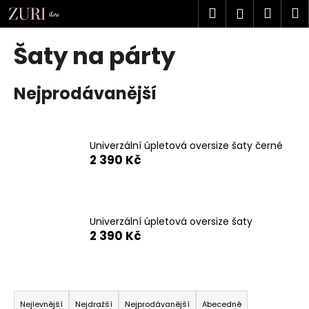
K
Přejít
Hledat
Náku
M
Přihlášen
na
o
obsah
Zpět
Zpět
košík
š
Šaty na párty
í
C
k
Nejprodávanější
o
p
o
t
Univerzální úpletová oversize šaty černé
2 390 Kč
ř
e
b
u
Univerzální úpletová oversize šaty
j
2 390 Kč
e
t
Ř
e
a
n
Nejlevnější
Nejdražší
Nejprodávanější
Abecedně