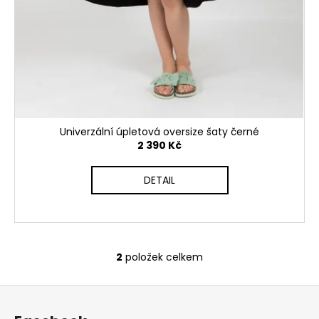
Univerzální úpletová oversize šaty černé
2 390 Kč
DETAIL
2
položek celkem
O
v
Z
l
á
á