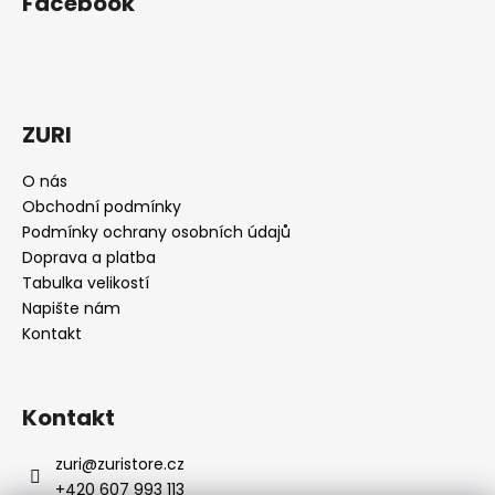
Facebook
d
p
a
a
c
t
í
í
p
r
ZURI
v
k
O nás
y
Obchodní podmínky
v
Podmínky ochrany osobních údajů
ý
Doprava a platba
p
Tabulka velikostí
i
Napište nám
s
Kontakt
u
Kontakt
zuri
@
zuristore.cz
+420 607 993 113