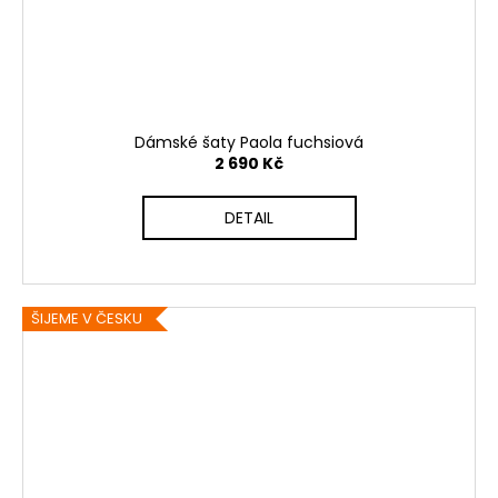
Dámské šaty Paola fuchsiová
2 690 Kč
DETAIL
ŠIJEME V ČESKU