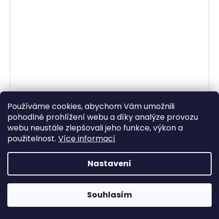
Používáme cookies, abychom Vám umožnili
pohodlné prohlížení webu a díky analýze provozu
webu neustále zlepšovali jeho funkce, výkon a
použitelnost.
Více informací
Dámské jarní šaty France v různých barvách
2 990 Kč
Nastavení
DETAIL
Souhlasím