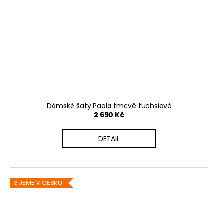
Dámské šaty Paola tmavě fuchsiové
2 690 Kč
DETAIL
ŠIJEME V ČESKU