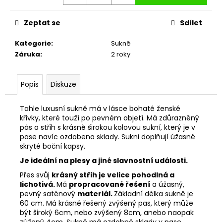
Zeptat se
Sdílet
Kategorie
:
Sukně
Záruka
:
2 roky
Popis
Diskuze
Tahle luxusní sukně má v lásce bohaté ženské
křivky, které touží po pevném objetí. Má zdůrazněný
pás a střih s krásně širokou kolovou sukní, který je v
pase navíc ozdobena sklady. Sukni doplňují úžasné
skryté boční kapsy.
Je ideální na plesy a jiné slavnostní události.
Přes svůj
krásný střih je velice pohodlná a
lichotivá.
Má
propracované řešení
a úžasný,
pevný saténový
materiál.
Základní délka sukně je
60 cm. Má krásně řešený zvýšený pas, který může
být široký 6cm, nebo zvýšený 8cm, anebo naopak
zúžený 4cm. Sukně má ozdobné sklady v pase,