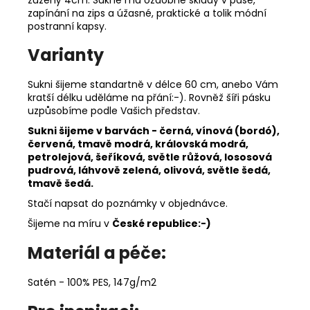
zapínání na zips a úžasné, praktické a tolik módní
postranní kapsy.
Varianty
Sukni šijeme standartně v délce 60 cm, anebo Vám
kratší délku uděláme na přání:-). Rovněž šíři pásku
uzpůsobíme podle Vašich představ.
Sukni šijeme
v barvách -
černá, vínová (bordó),
červená, tmavě modrá, královská modrá,
petrolejová, šeříková, světle růžová, lososová
pudrová, láhvově zelená, olivová, světle šedá,
tmavě šedá.
Stačí napsat do poznámky v objednávce.
Šijeme na míru v
České republice:-)
Materiál a péče:
Satén - 100% PES, 147g/m2