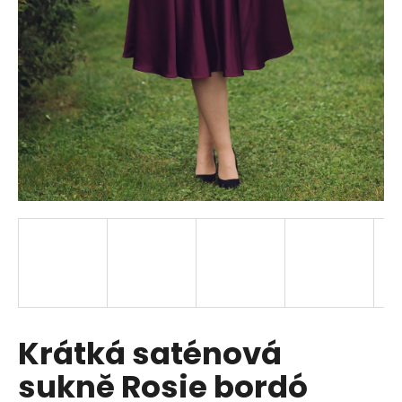
a
j
í
t
?
HLEDAT
D
o
p
Krátká saténová
o
r
sukně Rosie bordó
u