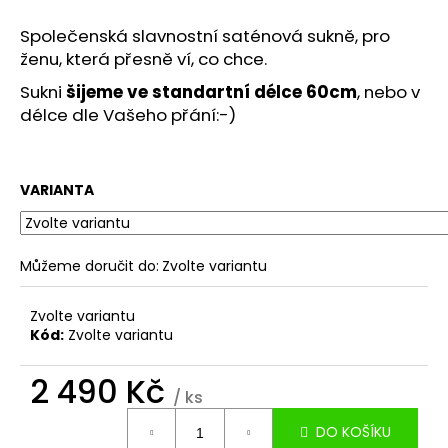
č
u
Společenská slavnostní saténová sukně, pro
j
ženu, která přesně ví, co chce.
e
m
Sukni
šijeme ve standartní délce 60cm
, nebo v
e
délce dle Vašeho přání:-)
SVATEBNÍ
SATÉNOVÁ
VARIANTA
DLOUHÁ
SUKNĚ
ROSIE
S
Můžeme doručit do:
Zvolte variantu
VLEČKOU
3
Zvolte variantu
900
Kč
Kód:
Zvolte variantu
2 490 Kč
/ ks
Měrná
DO KOŠÍKU
cena: