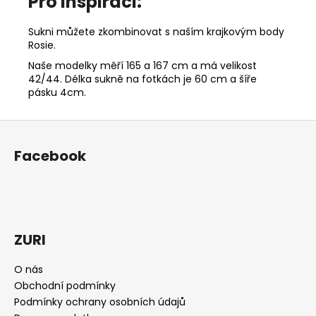
Pro inspiraci:
Sukni můžete zkombinovat s naším krajkovým body
Rosie.
Naše modelky měří 165 a 167 cm a má velikost
42/44. Délka sukně na fotkách je 60 cm a šíře
pásku 4cm.
Z
á
Facebook
p
a
t
í
ZURI
O nás
Obchodní podmínky
Podmínky ochrany osobních údajů