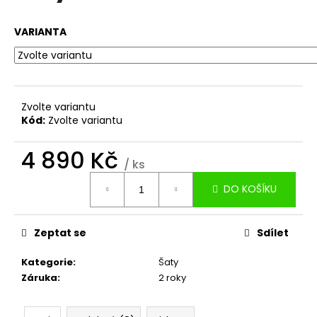
č
u
j
VARIANTA
e
m
e
Zvolte variantu
Kód:
Zvolte variantu
KOŠILOVÉ
ŠATY
ELIZA
4 890 Kč
Z
/ ks
PRÉMIOVÉHO
Měrná
POPELÍNU
DO KOŠÍKU
cena:
4
490
Kč
Zeptat se
Sdílet
Kategorie
:
Šaty
Záruka
:
2 roky