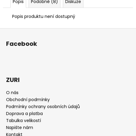
Popis
Podobné (8)
Diskuze
Popis produktu není dostupný
Z
á
Facebook
p
a
t
í
ZURI
O nás
Obchodní podmínky
Podmínky ochrany osobních údajů
Doprava a platba
Tabulka velikostí
Napište nám
Kontakt