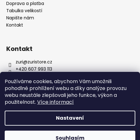
Doprava a platba
a
Tabulka velikostí
j
Napište nám
í
Kontakt
t
?
Kontakt
zuri
@
zuristore.cz
+420 607 993 113
HLEDAT
Facebook stránka
Používáme cookies, abychom Vám umožnili
zuristorecz/
pohodlné prohlížení webu a díky analýze provozu
webu neustále zlepšovali jeho funkce, výkon a
D
použitelnost.
Více informací
o
Zurifashion.cz
p
Nastavení
o
r
Vytvořil Shoptet
u
Souhlasím
Copyright 2026
Zuristore.cz
. Všechna práva vyhrazena.