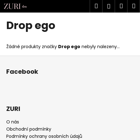
K
Přejít
Hledat
Náku
M
Přihlášen
na
o
obsah
Zpět
Zpět
košík
š
Drop ego
í
C
k
o
Žádné produkty značky
Drop ego
nebyly nalezeny...
p
o
Z
t
á
Facebook
ř
p
e
a
b
t
u
í
j
ZURI
e
t
O nás
Obchodní podmínky
e
Podmínky ochrany osobních údajů
n