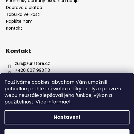
Podmínky ochrany osobních údajů
a
Doprava a platba
j
Tabulka velikostí
Napište nám
í
Kontakt
t
?
Kontakt
zuri
@
zuristore.cz
HLEDAT
+420 607 993 113
Facebook stránka
Používáme cookies, abychom Vám umožnili
zuristorecz/
pohodlné prohlížení webu a díky analýze provozu
D
webu neustále zlepšovali jeho funkce, výkon a
o
použitelnost.
Více informací
Zurifashion.cz
p
o
Nastavení
r
u
Vytvořil Shoptet