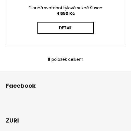
Dlouhá svatební tylová sukně Susan
4 590 Kč
DETAIL
8
položek celkem
O
v
Z
l
á
á
Facebook
d
p
a
a
c
t
í
í
p
r
ZURI
v