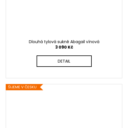
Dlouhá tylová sukně Abagail vínová
3 090 Kč
DETAIL
ŠIJEME V ČESKU