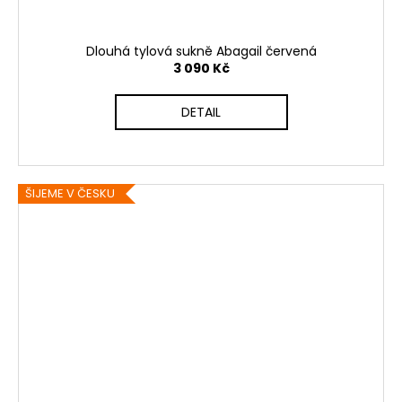
Dlouhá tylová sukně Abagail červená
3 090 Kč
DETAIL
ŠIJEME V ČESKU