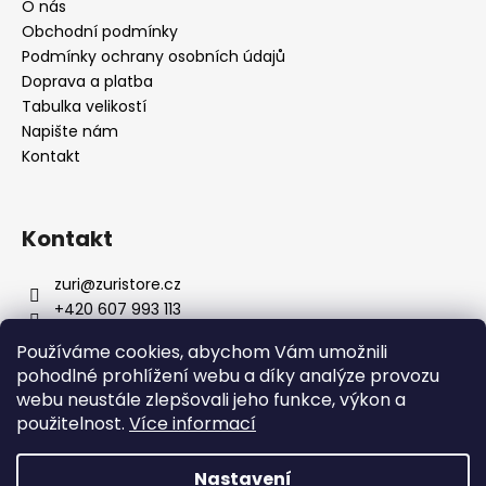
k
O nás
y
Obchodní podmínky
v
Podmínky ochrany osobních údajů
ý
Doprava a platba
p
Tabulka velikostí
i
Napište nám
s
Kontakt
u
Kontakt
zuri
@
zuristore.cz
+420 607 993 113
Facebook stránka
Používáme cookies, abychom Vám umožnili
zuristorecz/
pohodlné prohlížení webu a díky analýze provozu
webu neustále zlepšovali jeho funkce, výkon a
použitelnost.
Více informací
Zurifashion.cz
Nastavení