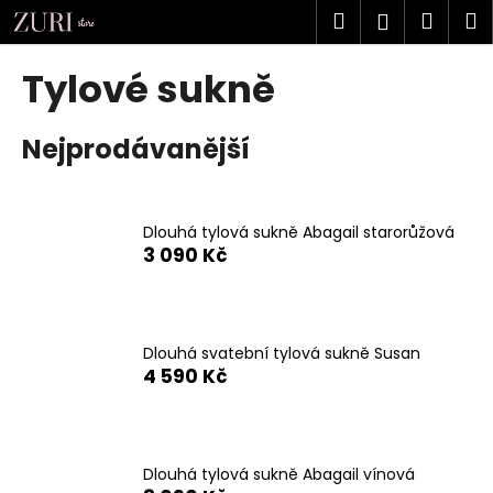
K
Přejít
Hledat
Náku
M
Přihlášen
na
o
obsah
Zpět
Zpět
košík
š
Tylové sukně
í
C
k
Nejprodávanější
o
p
o
t
Dlouhá tylová sukně Abagail starorůžová
3 090 Kč
ř
e
b
u
Dlouhá svatební tylová sukně Susan
j
4 590 Kč
e
t
e
Dlouhá tylová sukně Abagail vínová
n