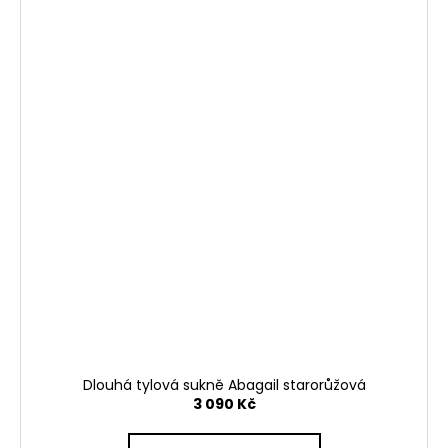
Dlouhá tylová sukně Abagail starorůžová
3 090 Kč