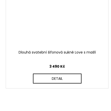
Dlouhá svatební šifonová sukně Love s mašlí
3 490 Kč
DETAIL