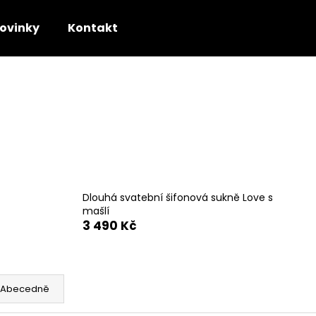
ovinky
Kontakt
Co potřebujete najít?
HLEDAT
Doporučujeme
Dlouhá svatební šifonová sukně Love s
mašlí
3 490 Kč
Abecedně
SVATEBNÍ SATÉNOVÁ DLOUHÁ SUKNĚ
SATÉNOVÁ DLOU