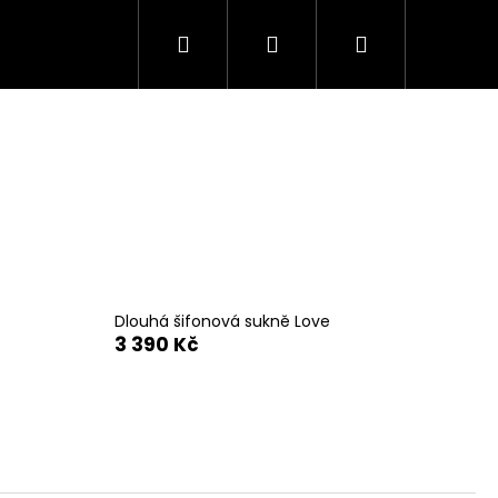
Hledat
Přihlášení
Nákupní
košík
Dlouhá šifonová sukně Love
3 390 Kč
HÁ SUKNĚ ROSIE V