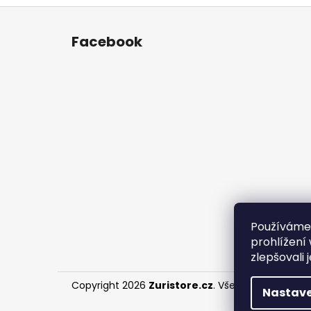
Z
á
Facebook
p
a
t
í
Používáme
prohlížení
zlepšovali 
Copyright 2026
Zuristore.cz
. Všechna práva vyh
Nastave