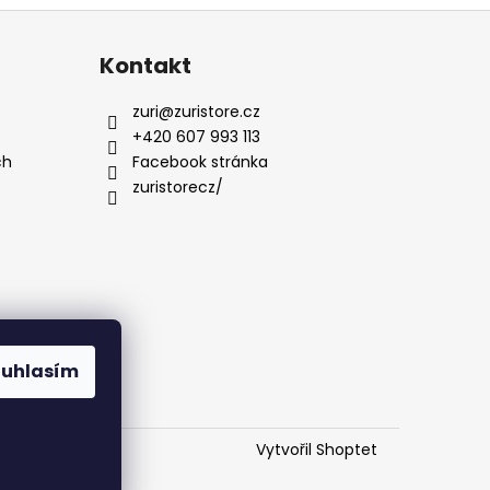
Kontakt
zuri
@
zuristore.cz
+420 607 993 113
ch
Facebook stránka
zuristorecz/
ouhlasím
Vytvořil Shoptet