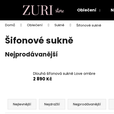
K
Přejít
na
o
Oblečení
N
obsah
Zpět
Zpět
š
do
do
í
Domů
Oblečení
Sukně
Šifonové sukně
k
obchodu
obchodu
Šifonové sukně
Nejprodávanější
Dlouhá šifonová sukně Love ombre
2 890 Kč
Ř
a
Nejlevnější
Nejdražší
Nejprodávanější
KOŠILOVÉ ŠATY ELIZA Z PRÉMIOVÉHO
z