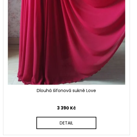
Dlouhá šifonová sukně Love
3 390 Kč
DETAIL