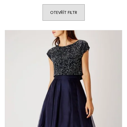
ROSIE S VLEČKOU
RŮZNÝCH BARV
3 900 Kč
2 990 Kč
OTEVŘÍT FILTR