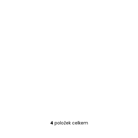
4
položek celkem
O
v