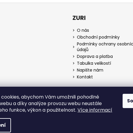
l
á
d
ZURI
a
c
O nás
í
Obchodní podmínky
p
Podmínky ochrany osobní
r
údajů
v
Doprava a platba
k
Tabulka velikostí
y
Napište nám
v
Kontakt
ý
p
i
 cookies, abychom Vám umožnili pohodlné
s
S
Zurifashion.cz
 webu a díky analýze provozu webu neustále
u
jeho funkce, výkon a použitelnost.
Více informací
razena.
ní