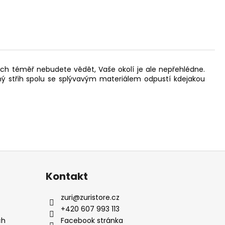
ich téměř nebudete vědět, Vaše okolí je ale nepřehlédne.
lný střih spolu se splývavým materiálem odpustí kdejakou
Kontakt
zuri
@
zuristore.cz
+420 607 993 113
ch
Facebook stránka