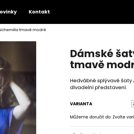
ovinky
Kontakt
Alchemilla tmavě modré
Co potřebujete najít?
Dámské šaty
HLEDAT
tmavě mod
Hedvábné splývavé šaty A
Doporučujeme
divadelní představení.
VARIANTA
Můžeme doručit do:
Zvolte var
SVATEBNÍ SATÉNOVÁ DLOUHÁ SUKNĚ
SATÉNOVÁ DLOU