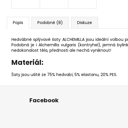
Popis
Podobné (8)
Diskuze
Hedvábné splývavé šaty ALCHEMILLA jsou ideální volbou p
Podobná je i Alchemilla vulgaris (kontryhel), jemná byl
nedokonalost těla, přednosti ale nechá vyniknout!
Materiál:
Šaty jsou ušité ze 75% hedvabí, 5% elastanu, 20% PES.
Z
á
Facebook
p
a
t
í