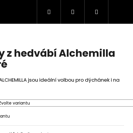
Hledat
Přihlášení
Nákupní
košík
 z hedvábí Alchemilla
ré
LCHEMILLA jsou ideální volbou pro dýchánek i na
iantu
HÁ SUKNĚ ROSIE V