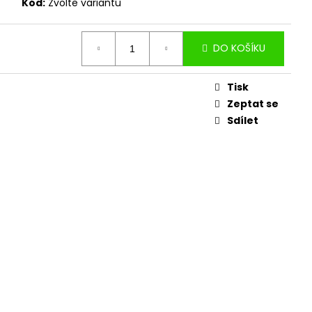
ÁCH
Kód:
Zvolte variantu
DO KOŠÍKU
Tisk
Zeptat se
Sdílet