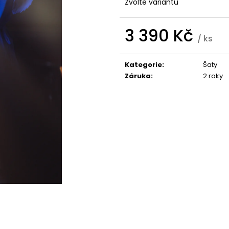
ROSIE S VLEČKOU
RŮZNÝCH BARV
Zvolte variantu
3 900 Kč
2 990 Kč
3 390 Kč
/ ks
Měrná
cena:
Kategorie
:
Šaty
Záruka
:
2 roky