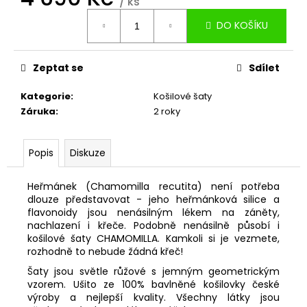
/ ks
Měrná
DO KOŠÍKU
cena:
Zeptat se
Sdílet
Kategorie
:
Košilové šaty
Záruka
:
2 roky
Popis
Diskuze
Heřmánek (Chamomilla recutita) není potřeba
dlouze představovat - jeho heřmánková silice a
flavonoidy jsou nenásilným lékem na záněty,
nachlazení i křeče. Podobně nenásilně působí i
košilové šaty CHAMOMILLA. Kamkoli si je vezmete,
rozhodně to nebude žádná křeč!
Šaty jsou světle růžové s jemným geometrickým
vzorem. Ušito ze 100% bavlněné košilovky české
výroby a nejlepší kvality. Všechny látky jsou