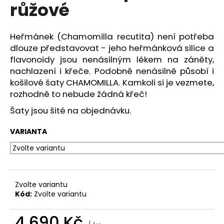
č
růžové
u
j
e
Heřmánek (Chamomilla recutita) není potřeba
m
dlouze představovat - jeho heřmánková silice a
e
flavonoidy jsou nenásilným lékem na záněty,
nachlazení i křeče. Podobně nenásilně působí i
košilové šaty CHAMOMILLA. Kamkoli si je vezmete,
KOŠILOVÉ
rozhodně to nebude žádná křeč!
ŠATY
ELIZA
Šaty jsou šité na objednávku.
Z
PRÉMIOVÉHO
POPELÍNU
VARIANTA
4
490
Kč
Zvolte variantu
Kód:
Zvolte variantu
4 690 Kč