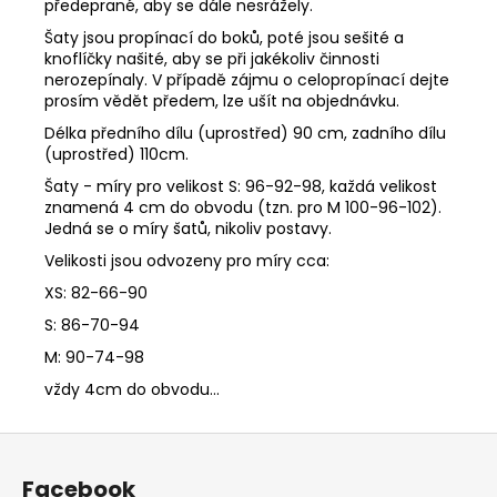
předeprané, aby se dále nesrážely.
Šaty jsou propínací do boků, poté jsou sešité a
knoflíčky našité, aby se při jakékoliv činnosti
nerozepínaly. V případě zájmu o celopropínací dejte
prosím vědět předem, lze ušít na objednávku.
Délka předního dílu (uprostřed) 90 cm, zadního dílu
(uprostřed) 110cm.
Šaty - míry pro velikost S: 96-92-98, každá velikost
znamená 4 cm do obvodu (tzn. pro M 100-96-102).
Jedná se o míry šatů, nikoliv postavy.
Velikosti jsou odvozeny pro míry cca:
XS: 82-66-90
S: 86-70-94
M: 90-74-98
vždy 4cm do obvodu...
Z
á
Facebook