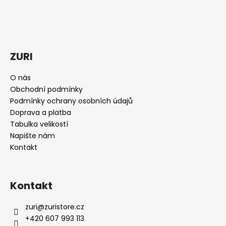
p
a
t
í
ZURI
O nás
Obchodní podmínky
Podmínky ochrany osobních údajů
Doprava a platba
Tabulka velikostí
Napište nám
Kontakt
Kontakt
zuri
@
zuristore.cz
+420 607 993 113