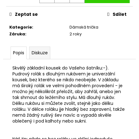
Zeptat se
Sdílet
Kategorie
:
Dámská trička
Záruka
:
2 roky
Popis
Diskuze
Skvělý základní kousek do Vašeho šatníku:-).
Pudrový rolák s dlouhým rukávem je univerzální
kousek, bez kterého se nikdo neobejde. V základu
má široký rolák ve velmi pohodlném provedení - je
možno jej několikrát přeložit, aby zahřál, anebo jen
tak shrnout do ležérního stylu. Má dlouhý rukáv.
Délku rukávu si můžete zvolit, stejně jako délku
roláku. V délce roláku jje hladký bez zapravení, takže
nemá žádný rušivý šev navíc a vypadá skvěle
oblečený i pod kalhoty nebo sukni.
Náš tip: nikdo se bez roláku ve skříni jednoduše