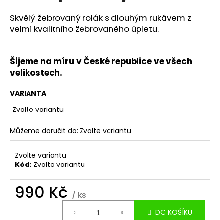
č
u
Skvělý žebrovaný rolák s dlouhým rukávem z
j
velmi kvalitního žebrovaného úpletu.
e
m
e
Šijeme na míru v České republice ve všech
velikostech.
SATÉNOVÁ
DLOUHÁ
VARIANTA
SUKNĚ
ROSIE
V
RŮZNÝCH
Můžeme doručit do:
Zvolte variantu
BARVÁCH
2
Zvolte variantu
990
Kč
Kód:
Zvolte variantu
990 Kč
/ ks
Měrná
DO KOŠÍKU
cena: