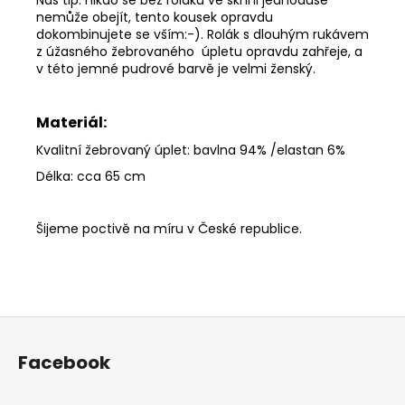
nemůže obejít, tento kousek opravdu
dokombinujete se vším:-). Rolák s dlouhým rukávem
z úžasného žebrovaného úpletu opravdu zahřeje, a
v této jemné pudrové barvě je velmi ženský.
Materiál:
Kvalitní žebrovaný úplet: bavlna 94% /elastan 6%
Délka: cca 65 cm
Šijeme poctivě na míru v České republice.
Z
á
Facebook
p
a