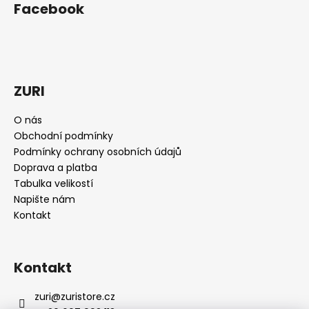
á
Facebook
d
p
a
a
c
t
í
í
p
r
ZURI
v
k
O nás
y
Obchodní podmínky
v
Podmínky ochrany osobních údajů
ý
Doprava a platba
p
Tabulka velikostí
i
Napište nám
s
Kontakt
u
Kontakt
zuri
@
zuristore.cz