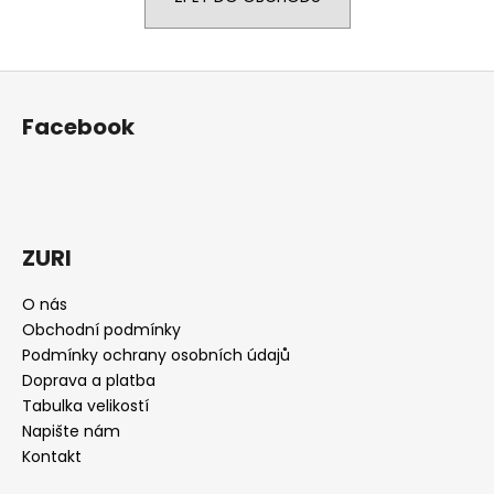
a
j
Z
í
á
t
Facebook
p
?
a
t
í
ZURI
HLEDAT
O nás
Obchodní podmínky
D
Podmínky ochrany osobních údajů
o
Doprava a platba
p
Tabulka velikostí
o
Napište nám
r
Kontakt
u